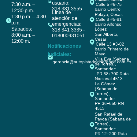
usuario:
7:30 a.m. –
Calle 5 #6-75
318 381 3555
barrio Centro
12:30 p.m.
Línea de
Pelaya, Cesar:
1:30 p.m. – 4:30
atención de
Calle 8 #5-81
p.m.
emergencias:
barrio Alfonso
Sábados:
López
318 341 3335 -
San Alberto,
8:00 a.m. –
018000931051
Cesar:
12:00 m.
Calle 13 #3-02
Notificaciones
barrio Primero de
Mayo
judiciales:
Villa Eva (Sabana
gerencia@autopistadelriogrande.com.co
de Torres),
Santander:
PR 58+700 Ruta
Nacional 4513
La Gómez
(Sabana de
Torres),
Santander:
PR 36+650 RN
4513
San Rafael de
Payoa (Sabana de
Torres),
Santander:
PR 12+200 Ruta