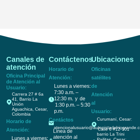
Canales de
Contáctenos
Ubicaciones
atención
Horario de
Oficinas
Oficina Principal
Atención:
satélites
de Atención al
Lunes a viernes:
de
Usuario:
7:30 a.m. –
Carrera 27 # 6a
Atención
12:30 m. y de
41, Barrio La
al
Unión
1:30 p.m. – 5:30
Aguachica, Cesar,
p.m.
Usuario:
Colombia
Curumaní, Cesar:
Contáctos
Horario de
atencionalusuario@autopistadelriogrande.
Calle 6 #12-101
Atención:
Línea de
barrio La Trini
atención al
Lunes a viernes:
Pailitas, Cesar: