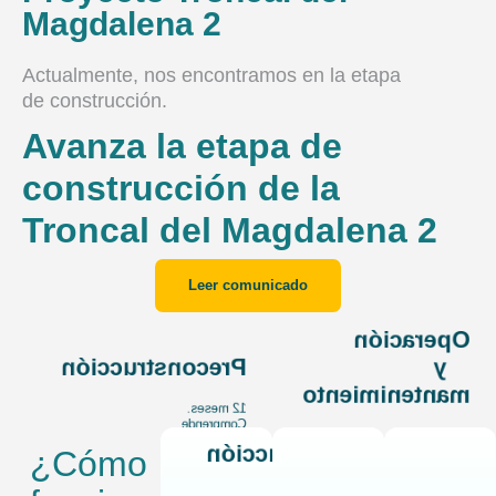
Magdalena 2
Actualmente, nos encontramos en la etapa
de construcción.
Avanza la etapa de
construcción de la
Troncal del Magdalena 2
Leer comunicado
Operación
Preconstrucción
y
mantenimiento
12 meses.
Comprende
El usuario
la
Construcción
al
¿Cómo
elaboración
acercarse
de
a las
estudios y
47 meses.