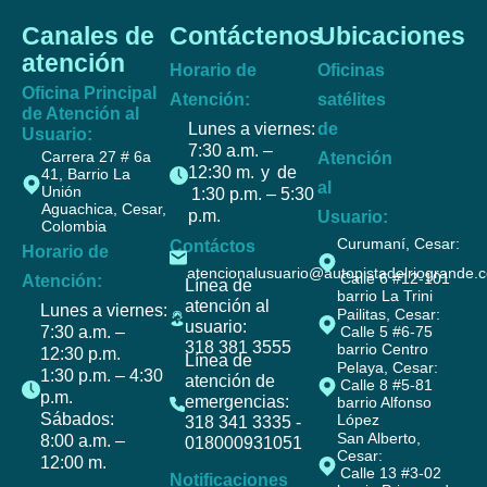
Canales de
Contáctenos
Ubicaciones
atención
Horario de
Oficinas
Oficina Principal
Atención:
satélites
de Atención al
Lunes a viernes:
de
Usuario:
7:30 a.m. –
Carrera 27 # 6a
Atención
12:30 m. y de
41, Barrio La
al
Unión
1:30 p.m. – 5:30
Aguachica, Cesar,
p.m.
Usuario:
Colombia
Curumaní, Cesar:
Contáctos
Horario de
atencionalusuario@autopistadelriogrande.
Calle 6 #12-101
Atención:
Línea de
barrio La Trini
atención al
Lunes a viernes:
Pailitas, Cesar:
usuario:
7:30 a.m. –
Calle 5 #6-75
318 381 3555
barrio Centro
12:30 p.m.
Línea de
Pelaya, Cesar:
1:30 p.m. – 4:30
atención de
Calle 8 #5-81
p.m.
emergencias:
barrio Alfonso
Sábados:
López
318 341 3335 -
San Alberto,
8:00 a.m. –
018000931051
Cesar:
12:00 m.
Calle 13 #3-02
Notificaciones