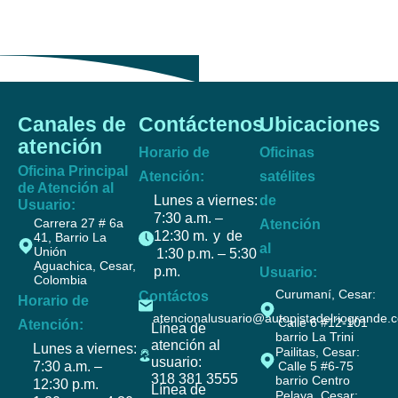
Canales de
Contáctenos
Ubicaciones
atención
Horario de
Oficinas
Oficina Principal
Atención:
satélites
de Atención al
Lunes a viernes:
de
Usuario:
7:30 a.m. –
Carrera 27 # 6a
Atención
12:30 m. y de
41, Barrio La
al
Unión
1:30 p.m. – 5:30
Aguachica, Cesar,
p.m.
Usuario:
Colombia
Curumaní, Cesar:
Contáctos
Horario de
atencionalusuario@autopistadelriogrande.
Calle 6 #12-101
Atención:
Línea de
barrio La Trini
atención al
Lunes a viernes:
Pailitas, Cesar:
usuario:
7:30 a.m. –
Calle 5 #6-75
318 381 3555
barrio Centro
12:30 p.m.
Línea de
Pelaya, Cesar: