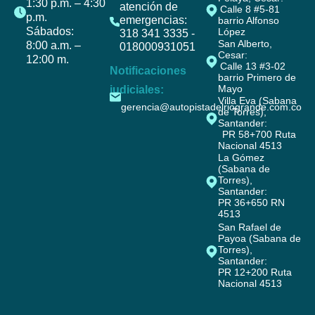
1:30 p.m. – 4:30
atención de
Calle 8 #5-81
p.m.
emergencias:
barrio Alfonso
Sábados:
López
318 341 3335 -
San Alberto,
8:00 a.m. –
018000931051
Cesar:
12:00 m.
Calle 13 #3-02
Notificaciones
barrio Primero de
Mayo
judiciales:
Villa Eva (Sabana
gerencia@autopistadelriogrande.com.co
de Torres),
Santander:
PR 58+700 Ruta
Nacional 4513
La Gómez
(Sabana de
Torres),
Santander:
PR 36+650 RN
4513
San Rafael de
Payoa (Sabana de
Torres),
Santander:
PR 12+200 Ruta
Nacional 4513