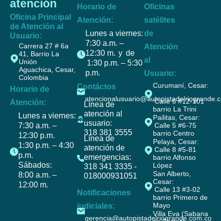
atención
Horario de
Oficinas
Oficina Principal
Atención:
satélites
de Atención al
Lunes a viernes:
de
Usuario:
7:30 a.m. –
Carrera 27 # 6a
Atención
12:30 m. y de
41, Barrio La
al
Unión
1:30 p.m. – 5:30
Aguachica, Cesar,
p.m.
Usuario:
Colombia
Curumaní, Cesar:
Contáctos
Horario de
atencionalusuario@autopistadelriogrande.
Calle 6 #12-101
Atención:
Línea de
barrio La Trini
atención al
Lunes a viernes:
Pailitas, Cesar:
usuario:
7:30 a.m. –
Calle 5 #6-75
318 381 3555
barrio Centro
12:30 p.m.
Línea de
Pelaya, Cesar:
1:30 p.m. – 4:30
atención de
Calle 8 #5-81
p.m.
emergencias:
barrio Alfonso
Sábados:
López
318 341 3335 -
San Alberto,
8:00 a.m. –
018000931051
Cesar:
12:00 m.
Calle 13 #3-02
Notificaciones
barrio Primero de
Mayo
judiciales:
Villa Eva (Sabana
gerencia@autopistadelriogrande.com.co