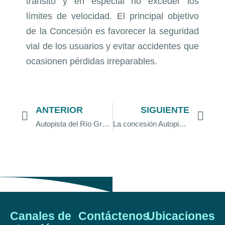
tránsito y en especial no exceder los
límites de velocidad. El principal objetivo
de la Concesión es favorecer la seguridad
vial de los usuarios y evitar accidentes que
ocasionen pérdidas irreparables.
ANTERIOR
SIGUIENTE
Autopista del Río Grande avanza con las intervenciones prioritarias en los primeros 81 km del tramo entre Barrancabermeja (sector Río Sogamoso) y San Alberto
La concesión Autopista del Río Grande finaliza con éxito el 100% de las intervenciones prioritarias en su corredor vial
Canales de
Contáctenos
Ubicaciones