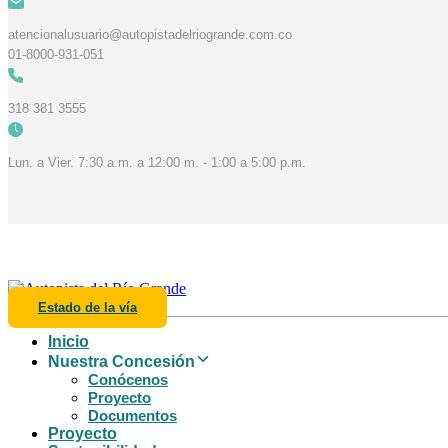
Skip
Skip
links
to
atencionalusuario@autopistadelriogrande.com.co
primary
navigation
01-8000-931-051
Skip
to
content
318 381 3555
Lun. a Vier. 7:30 a.m. a 12:00 m. - 1:00 a 5:00 p.m.
Estado de la vía
Inicio
Nuestra Concesión
Conócenos
Proyecto
Documentos
Proyecto