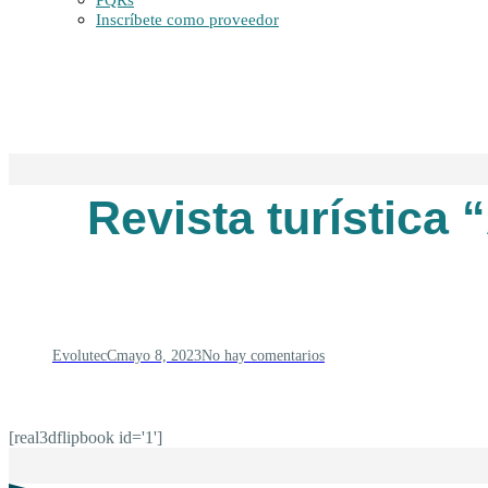
PQRs
Inscríbete como proveedor
Revista turística 
EvolutecC
mayo 8, 2023
No hay comentarios
[real3dflipbook id='1']